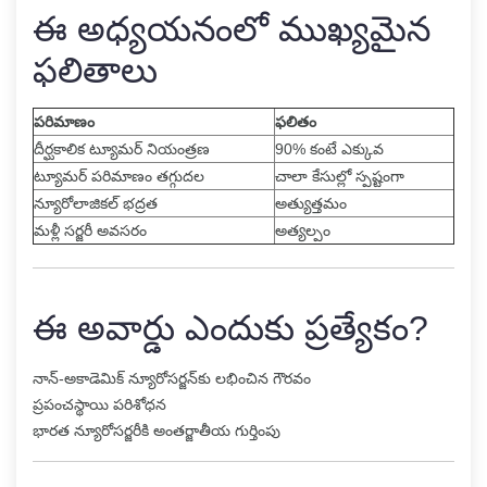
ఈ అధ్యయనంలో ముఖ్యమైన
ఫలితాలు
పరిమాణం
ఫలితం
దీర్ఘకాలిక ట్యూమర్ నియంత్రణ
90% కంటే ఎక్కువ
ట్యూమర్ పరిమాణం తగ్గుదల
చాలా కేసుల్లో స్పష్టంగా
న్యూరోలాజికల్ భద్రత
అత్యుత్తమం
మళ్లీ సర్జరీ అవసరం
అత్యల్పం
ఈ అవార్డు ఎందుకు ప్రత్యేకం?
నాన్-అకాడెమిక్ న్యూరోసర్జన్‌కు లభించిన గౌరవం
ప్రపంచస్థాయి పరిశోధన
భారత న్యూరోసర్జరీకి అంతర్జాతీయ గుర్తింపు