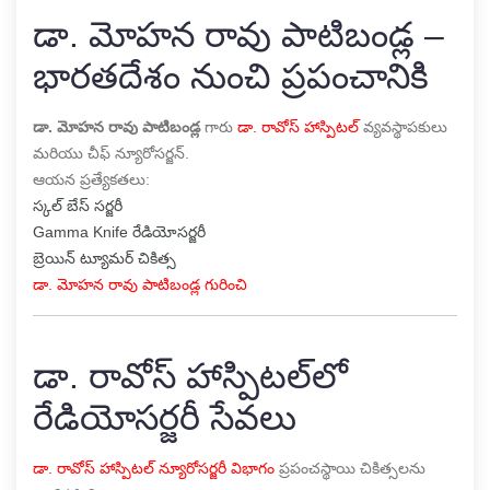
డా. మోహన రావు పాటిబండ్ల –
భారతదేశం నుంచి ప్రపంచానికి
డా. మోహన రావు పాటిబండ్ల
గారు
డా. రావోస్ హాస్పిటల్
వ్యవస్థాపకులు
మరియు చీఫ్ న్యూరోసర్జన్.
ఆయన ప్రత్యేకతలు:
స్కల్ బేస్ సర్జరీ
Gamma Knife రేడియోసర్జరీ
బ్రెయిన్ ట్యూమర్ చికిత్స
డా. మోహన రావు పాటిబండ్ల గురించి
డా. రావోస్ హాస్పిటల్‌లో
రేడియోసర్జరీ సేవలు
డా. రావోస్ హాస్పిటల్ న్యూరోసర్జరీ విభాగం
ప్రపంచస్థాయి చికిత్సలను