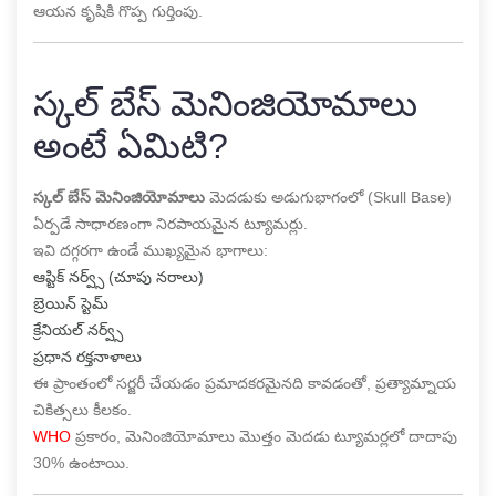
ఆయన కృషికి గొప్ప గుర్తింపు.
స్కల్ బేస్ మెనింజియోమాలు
అంటే ఏమిటి?
స్కల్ బేస్ మెనింజియోమాలు
మెదడుకు అడుగుభాగంలో (Skull Base)
ఏర్పడే సాధారణంగా నిరపాయమైన ట్యూమర్లు.
ఇవి దగ్గరగా ఉండే ముఖ్యమైన భాగాలు:
ఆప్టిక్ నర్వ్స్ (చూపు నరాలు)
బ్రెయిన్ స్టెమ్
క్రేనియల్ నర్వ్స్
ప్రధాన రక్తనాళాలు
ఈ ప్రాంతంలో సర్జరీ చేయడం ప్రమాదకరమైనది కావడంతో, ప్రత్యామ్నాయ
చికిత్సలు కీలకం.
WHO
ప్రకారం, మెనింజియోమాలు మొత్తం మెదడు ట్యూమర్లలో దాదాపు
30% ఉంటాయి.