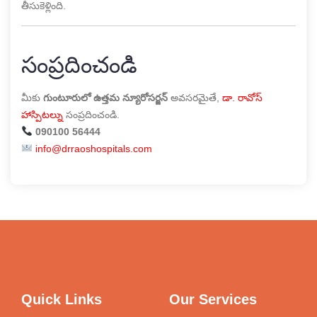
తీసుకెళ్లింది.
సంప్రదించండి
మీకు
గుంటూరులో ఉత్తమ న్యూరోసర్జన్
అవసరమైతే,
డా. రావోస్
హాస్పిటల్
ను సంప్రదించండి.
090100 56444
info@drraoshospitals.com
Quick Links
Our Services