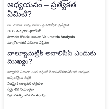
అధ్యయనం – ప్రత్యేకత
ఏమిటి?
డా. మోహన రావు పాటిబండ్ల పరిశోధన ప్రత్యేకత:
20 సంవత్సరాల ఫాలోఅప్
సాధారణ కొలతల బదులు
Volumetric Analysis
న్యూరోలాజికల్ ఫలితాల విశ్లేషణ
వాల్యూమెట్రిక్ అనాలిసిస్ ఎందుకు
ముఖ్యం?
ట్యూమర్ నిజంగా ఎంత తగ్గిందో తెలుసుకోవడానికి ఇది అత్యంత
ఖచ్చితమైన పద్ధతి.
నిజమైన ట్యూమర్ తగ్గుదల
దీర్ఘకాలిక నియంత్రణ
పునఃచికిత్స అవసరం తగ్గింపు