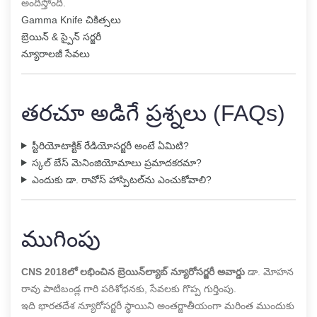
అందిస్తోంది.
Gamma Knife చికిత్సలు
బ్రెయిన్ & స్పైన్ సర్జరీ
న్యూరాలజీ సేవలు
తరచూ అడిగే ప్రశ్నలు (FAQs)
స్టీరియోటాక్టిక్ రేడియోసర్జరీ అంటే ఏమిటి?
స్కల్ బేస్ మెనింజియోమాలు ప్రమాదకరమా?
ఎందుకు డా. రావోస్ హాస్పిటల్‌ను ఎంచుకోవాలి?
ముగింపు
CNS 2018లో లభించిన బ్రెయిన్‌ల్యాబ్ న్యూరోసర్జరీ అవార్డు
డా. మోహన
రావు పాటిబండ్ల గారి పరిశోధనకు, సేవలకు గొప్ప గుర్తింపు.
ఇది భారతదేశ న్యూరోసర్జరీ స్థాయిని అంతర్జాతీయంగా మరింత ముందుకు