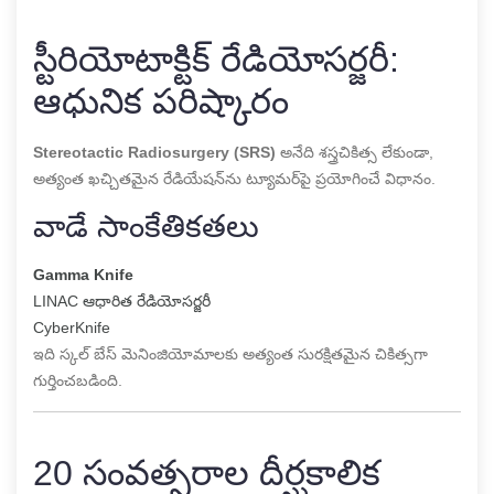
స్టీరియోటాక్టిక్ రేడియోసర్జరీ:
ఆధునిక పరిష్కారం
Stereotactic Radiosurgery (SRS)
అనేది శస్త్రచికిత్స లేకుండా,
అత్యంత ఖచ్చితమైన రేడియేషన్‌ను ట్యూమర్‌పై ప్రయోగించే విధానం.
వాడే సాంకేతికతలు
Gamma Knife
LINAC ఆధారిత రేడియోసర్జరీ
CyberKnife
ఇది స్కల్ బేస్ మెనింజియోమాలకు అత్యంత సురక్షితమైన చికిత్సగా
గుర్తించబడింది.
20 సంవత్సరాల దీర్ఘకాలిక