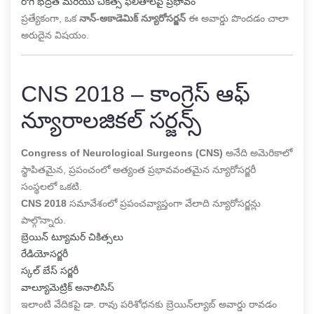
రోగి భద్రత మరియు చికిత్స ఫలితాలపై ప్రభావం
ప్రత్యేకంగా, ఒక
నాన్-అకాడెమిక్ న్యూరోసర్జన్
ఈ అవార్డు పొందడం చాలా
అరుదైన విషయం.
CNS 2018 – కాంగ్రెస్ ఆఫ్
న్యూరాలజికల్ సర్జన్స్
Congress of Neurological Surgeons (CNS)
అనేది అమెరికాలో
స్థాపితమైన, ప్రపంచంలో అత్యంత ప్రభావవంతమైన న్యూరోసర్జరీ
సంస్థలలో ఒకటి.
CNS 2018
సమావేశంలో ప్రపంచవ్యాప్తంగా వేలాది న్యూరోసర్జన్లు
పాల్గొన్నారు.
బ్రెయిన్ ట్యూమర్ చికిత్సలు
రేడియోసర్జరీ
స్కల్ బేస్ సర్జరీ
వాల్యూమెట్రిక్ అనాలిసిస్
ఇలాంటి వేదికపై డా. రావు పరిశోధనకు బ్రెయిన్‌ల్యాబ్ అవార్డు రావడం