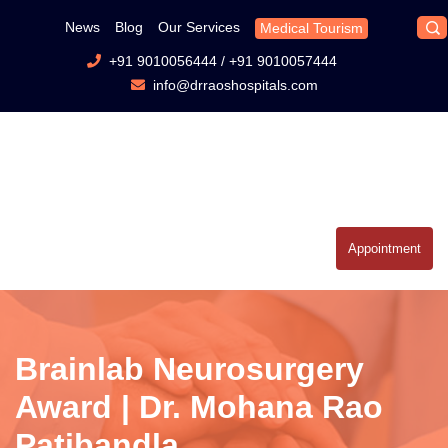
News
Blog
Our Services
Medical Tourism
+91 9010056444
/
+91 9010057444
info@drraoshospitals.com
Appointment
Brainlab Neurosurgery
Award | Dr. Mohana Rao
Patibandla