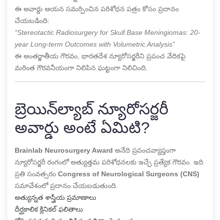
ఈ అవార్డు ఆయన సమర్పించిన పరిశోధన పత్రం కోసం ప్రదానం
చేయబడింది:
“Stereotactic Radiosurgery for Skull Base Meningiomas: 20-
year Long-term Outcomes with Volumetric Analysis”
ఈ అంతర్జాతీయ గౌరవం, భారతదేశ న్యూరోసర్జరీని ప్రపంచ వేదికపై
మరింత గౌరవనీయంగా నిలిపిన ఘట్టంగా నిలిచింది.
బ్రెయిన్‌ల్యాబ్ న్యూరోసర్జరీ
అవార్డు అంటే ఏమిటి?
Brainlab Neurosurgery Award
అనేది ప్రపంచవ్యాప్తంగా
న్యూరోసర్జరీ రంగంలో అత్యుత్తమ పరిశోధనలకు ఇచ్చే ప్రత్యేక గౌరవం. ఇది
ప్రతి సంవత్సరం
Congress of Neurological Surgeons (CNS)
సమావేశంలో ప్రదానం చేయబడుతుంది.
అత్యున్నత శాస్త్రీయ ప్రమాణాలు
దీర్ఘకాలిక క్లినికల్ ఫలితాలు