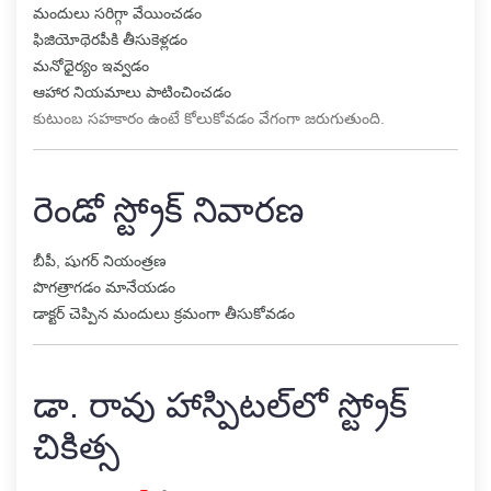
మందులు సరిగ్గా వేయించడం
ఫిజియోథెరపీకి తీసుకెళ్లడం
మనోధైర్యం ఇవ్వడం
ఆహార నియమాలు పాటించించడం
కుటుంబ సహకారం ఉంటే కోలుకోవడం వేగంగా జరుగుతుంది.
రెండో స్ట్రోక్ నివారణ
బీపీ, షుగర్ నియంత్రణ
పొగత్రాగడం మానేయడం
డాక్టర్ చెప్పిన మందులు క్రమంగా తీసుకోవడం
డా. రావు హాస్పిటల్‌లో స్ట్రోక్
చికిత్స