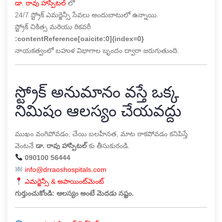
డా. రావు హాస్పిటల్
లో
24/7 స్ట్రోక్ ఎమర్జెన్సీ సేవలు అందుబాటులో ఉన్నాయి.
స్ట్రోక్ చికిత్స మరియు రికవరీ
:contentReference[oaicite:0]{index=0}
నాయకత్వంలో బహుళ విభాగాల బృందం ద్వారా జరుగుతుంది.
స్ట్రోక్ అనుమానం వస్తే ఒక్క
నిమిషం ఆలస్యం చేయవద్దు
ముఖం వంగిపోవడం, చేయి బలహీనత, మాట రాకపోవడం కనిపిస్తే
వెంటనే
డా. రావు హాస్పిటల్
కు తీసుకురండి.
090100 56444
info@drraoshospitals.com
ఎమర్జెన్సీ & అపాయింట్‌మెంట్
గుర్తుంచుకోండి: ఆలస్యం అంటే మెదడు నష్టం.