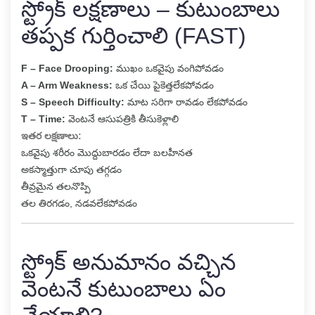
స్ట్రోక్ లక్షణాలు – కుటుంబాలు
తప్పక గుర్తించాలి (FAST)
F – Face Drooping:
ముఖం ఒకవైపు వంగిపోవడం
A – Arm Weakness:
ఒక చేయి పైకెత్తలేకపోవడం
S – Speech Difficulty:
మాట సరిగా రావడం లేకపోవడం
T – Time:
వెంటనే ఆసుపత్రికి తీసుకెళ్లాలి
ఇతర లక్షణాలు:
ఒకవైపు శరీరం మొద్దుబారడం లేదా బలహీనత
అకస్మాత్తుగా చూపు తగ్గడం
తీవ్రమైన తలనొప్పి
తల తిరగడం, నడవలేకపోవడం
స్ట్రోక్ అనుమానం వచ్చిన
వెంటనే కుటుంబాలు ఏం