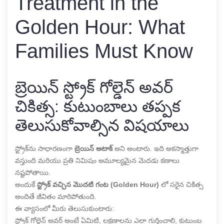
Treatment in the
Golden Hour: What
Families Must Know
బ్రెయిన్ స్ట్రోక్ గోల్డెన్ అవర్
చికిత్స: కుటుంబాలు తప్పక
తెలుసుకోవాల్సిన విషయాలు
స్ట్రోక్‌ను సాధారణంగా
బ్రెయిన్ అటాక్
అని అంటారు. ఇది అకస్మాత్తుగా
వస్తుంది మరియు ప్రతి నిమిషం అమూల్యమైన మెదడు కణాలు
నష్టపోతాయి.
అందుకే
స్ట్రోక్ వచ్చిన మొదటి గంట (Golden Hour)
లో సరైన చికిత్స
అందితే జీవితం మారిపోతుంది.
ఈ వ్యాసంలో మీరు తెలుసుకుంటారు:
స్ట్రోక్ గోల్డెన్ అవర్ అంటే ఏమిటి, లక్షణాలను ఎలా గుర్తించాలి, కుటుంబ