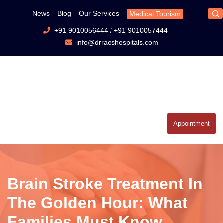
News
Blog
Our Services
Medical Tourism
+91 9010056444
/
+91 9010057444
info@drraoshospitals.com
Appointment
Brain Stroke Treatment In
The Golden Hour: What
Families Must Know