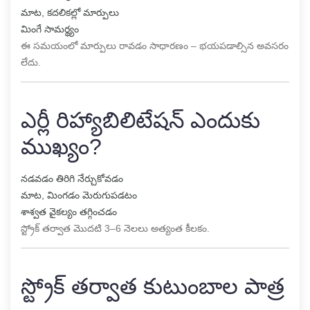
మాట, కదలికల్లో మార్పులు
మింగే సామర్థ్యం
ఈ సమయంలో మార్పులు రావడం సాధారణం – భయపడాల్సిన అవసరం
లేదు.
ఎర్లీ రిహ్యాబిలిటేషన్ ఎందుకు
ముఖ్యం?
నడవడం తిరిగి నేర్చుకోవడం
మాట, మింగడం మెరుగుపడటం
శాశ్వత వైకల్యం తగ్గించడం
స్ట్రోక్ తర్వాత మొదటి 3–6 నెలలు అత్యంత కీలకం.
స్ట్రోక్ తర్వాత కుటుంబాల పాత్ర