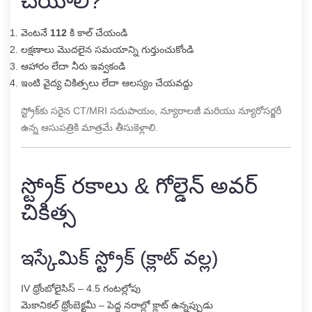
చేయాలి?
వెంటనే
112
కి కాల్ చేయండి
లక్షణాలు మొదలైన సమయాన్ని గుర్తుంచుకోండి
ఆహారం లేదా నీరు ఇవ్వకండి
ఇంటి వైద్య చికిత్సలు లేదా ఆలస్యం చేయవద్దు
స్ట్రోక్‌కు సరైన CT/MRI సదుపాయం, న్యూరాలజీ మరియు న్యూరోసర్జరీ
ఉన్న ఆసుపత్రికి మాత్రమే తీసుకెళ్లాలి.
స్ట్రోక్ రకాలు & గోల్డెన్ అవర్
చికిత్స
ఇస్కేమిక్ స్ట్రోక్ (క్లాట్ వల్ల)
IV థ్రోంబోలైసిస్ – 4.5 గంటల్లోపు
మెకానికల్ థ్రోంబెక్టమీ – పెద్ద నరాల్లో క్లాట్ ఉన్నప్పుడు