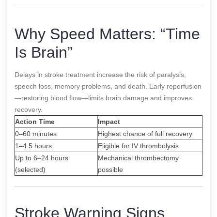
Why Speed Matters: “Time
Is Brain”
Delays in stroke treatment increase the risk of paralysis,
speech loss, memory problems, and death. Early reperfusion
—restoring blood flow—limits brain damage and improves
recovery.
Action Time
Impact
0–60 minutes
Highest chance of full recovery
1–4.5 hours
Eligible for IV thrombolysis
Up to 6–24 hours
Mechanical thrombectomy
(selected)
possible
Stroke Warning Signs