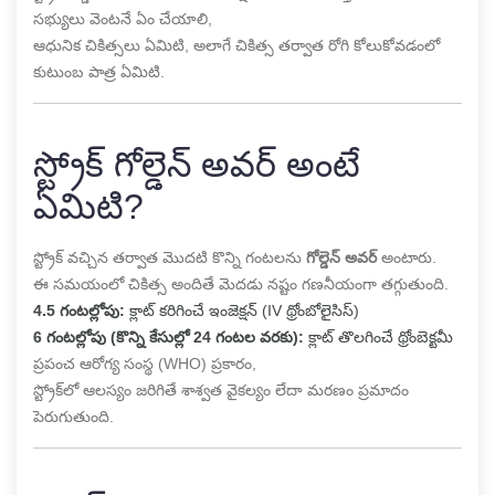
సభ్యులు వెంటనే ఏం చేయాలి,
ఆధునిక చికిత్సలు ఏమిటి, అలాగే చికిత్స తర్వాత రోగి కోలుకోవడంలో
కుటుంబ పాత్ర ఏమిటి.
స్ట్రోక్ గోల్డెన్ అవర్ అంటే
ఏమిటి?
స్ట్రోక్ వచ్చిన తర్వాత మొదటి కొన్ని గంటలను
గోల్డెన్ అవర్
అంటారు.
ఈ సమయంలో చికిత్స అందితే మెదడు నష్టం గణనీయంగా తగ్గుతుంది.
4.5 గంటల్లోపు:
క్లాట్ కరిగించే ఇంజెక్షన్ (IV థ్రోంబోలైసిస్)
6 గంటల్లోపు (కొన్ని కేసుల్లో 24 గంటల వరకు):
క్లాట్ తొలగించే థ్రోంబెక్టమీ
ప్రపంచ ఆరోగ్య సంస్థ (WHO) ప్రకారం,
స్ట్రోక్‌లో ఆలస్యం జరిగితే శాశ్వత వైకల్యం లేదా మరణం ప్రమాదం
పెరుగుతుంది.