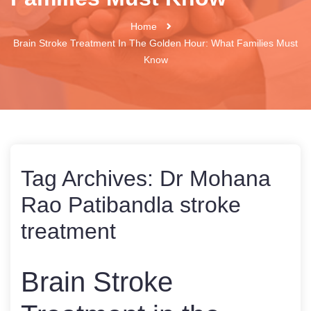
Home
Brain Stroke Treatment In The Golden Hour: What Families Must
Know
Tag Archives:
Dr Mohana
Rao Patibandla stroke
treatment
Brain Stroke