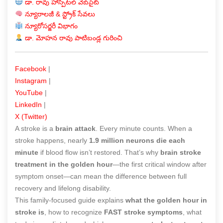
డా. రావు హాస్పిటల్ వెబ్‌సైట్
న్యూరాలజీ & స్ట్రోక్ సేవలు
న్యూరోసర్జరీ విభాగం
డా. మోహన రావు పాటిబండ్ల గురించి
Facebook
|
Instagram
|
YouTube
|
LinkedIn
|
X (Twitter)
A stroke is a
brain attack
. Every minute counts. When a
stroke happens, nearly
1.9 million neurons die each
minute
if blood flow isn’t restored. That’s why
brain stroke
treatment in the golden hour
—the first critical window after
symptom onset—can mean the difference between full
recovery and lifelong disability.
This family-focused guide explains
what the golden hour in
stroke is
, how to recognize
FAST stroke symptoms
, what