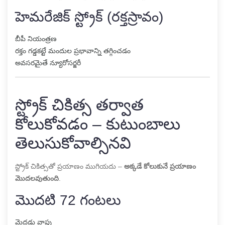
హెమరేజిక్ స్ట్రోక్ (రక్తస్రావం)
బీపీ నియంత్రణ
రక్తం గడ్డకట్టే మందుల ప్రభావాన్ని తగ్గించడం
అవసరమైతే న్యూరోసర్జరీ
స్ట్రోక్ చికిత్స తర్వాత
కోలుకోవడం – కుటుంబాలు
తెలుసుకోవాల్సినవి
స్ట్రోక్ చికిత్సతో ప్రయాణం ముగియదు –
అక్కడే కోలుకునే ప్రయాణం
మొదలవుతుంది
.
మొదటి 72 గంటలు
మెదడు వాపు